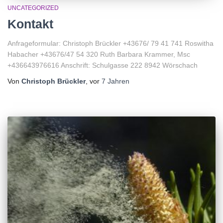
UNCATEGORIZED
Kontakt
Anfrageformular: Christoph Brückler +43676/ 79 41 741 Roswitha
Habacher +43676/47 54 320 Ruth Barbara Krammer, Msc
+436643976616 Anschrift: Schulgasse 222 8942 Wörschach
Von
Christoph Brückler
, vor
7 Jahren