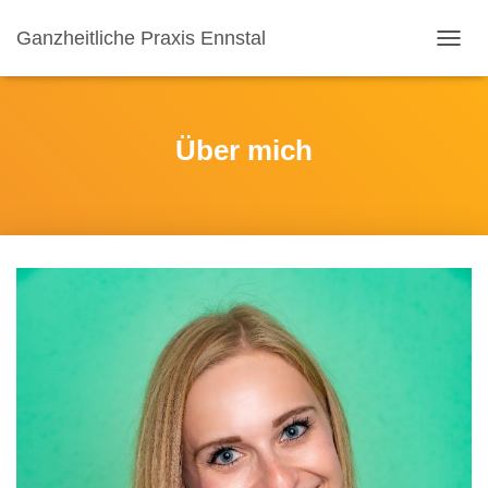
Ganzheitliche Praxis Ennstal
N
A
V
I
G
Über mich
A
T
I
O
N
U
M
S
C
H
A
L
T
E
N