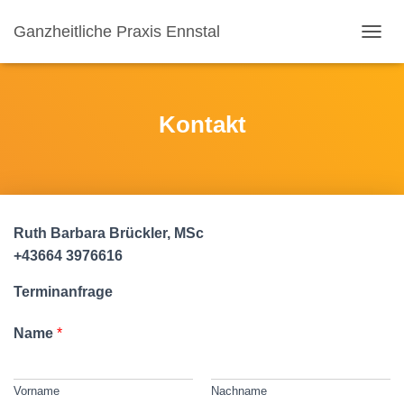
Ganzheitliche Praxis Ennstal
N
A
V
I
G
Kontakt
A
T
I
O
N
U
Ruth Barbara Brückler, MSc
M
S
+43664 3976616
C
H
Terminanfrage
A
L
Name
*
T
E
N
Vorname
Nachname